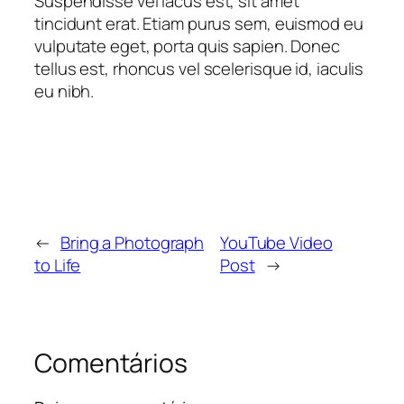
Suspendisse vel lacus est, sit amet
tincidunt erat. Etiam purus sem, euismod eu
vulputate eget, porta quis sapien. Donec
tellus est, rhoncus vel scelerisque id, iaculis
eu nibh.
←
Bring a Photograph
YouTube Video
to Life
Post
→
Comentários