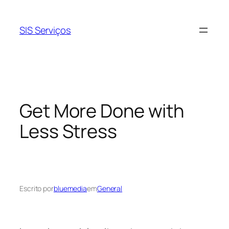
Pular
para
SIS Serviços
o
conteúdo
Get More Done with
Less Stress
Escrito por
bluemedia
em
General