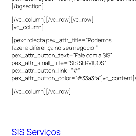
[/bgsection]
[/vc_column][/vc_row][vc_row]
[vc_column]
[pexcirclecta pex_attr_title=”Podemos
fazer a diferença no seu negócio!”
pex_attr_button_text=”Fale com a SIS”
pex_attr_small_title=”SIS SERVIÇOS”
pex_attr_button_link=”#”
pex_attr_button_color=”#33a3fa”]vc_content[/
[/vc_column][/vc_row]
SIS Serviços