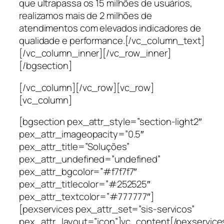
que ultrapassa os 15 milhões de usuários,
realizamos mais de 2 milhões de
atendimentos com elevados indicadores de
qualidade e performance.[/vc_column_text]
[/vc_column_inner][/vc_row_inner]
[/bgsection]
[/vc_column][/vc_row][vc_row]
[vc_column]
[bgsection pex_attr_style=”section-light2″
pex_attr_imageopacity=”0.5″
pex_attr_title=”Soluções”
pex_attr_undefined=”undefined”
pex_attr_bgcolor=”#f7f7f7″
pex_attr_titlecolor=”#252525″
pex_attr_textcolor=”#777777″]
[pexservices pex_attr_set=”sis-servicos”
pex_attr_layout=”icon”]vc_content[/pexservice