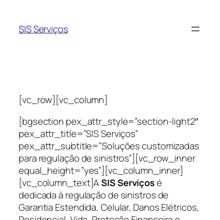
Pular
para
SIS Serviços
o
conteúdo
[vc_row][vc_column]
[bgsection pex_attr_style=”section-light2″
pex_attr_title=”SIS Serviços”
pex_attr_subtitle=”Soluções customizadas
para regulação de sinistros”][vc_row_inner
equal_height=”yes”][vc_column_inner]
[vc_column_text]A
SIS Serviços
é
dedicada à regulação de sinistros de
Garantia Estendida, Celular, Danos Elétricos,
Residencial, Vida, Proteção Financeira e