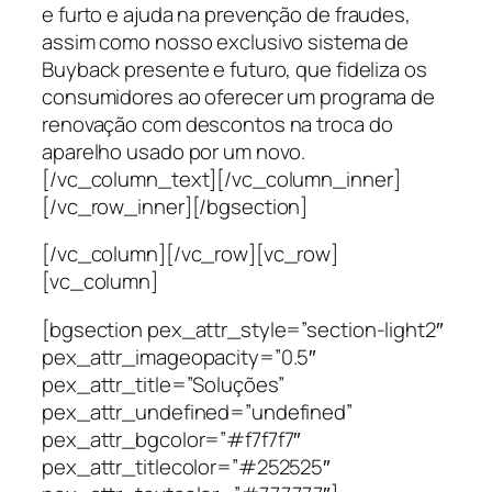
e furto e ajuda na prevenção de fraudes,
assim como nosso exclusivo sistema de
Buyback presente e futuro, que fideliza os
consumidores ao oferecer um programa de
renovação com descontos na troca do
aparelho usado por um novo.
[/vc_column_text][/vc_column_inner]
[/vc_row_inner][/bgsection]
[/vc_column][/vc_row][vc_row]
[vc_column]
[bgsection pex_attr_style=”section-light2″
pex_attr_imageopacity=”0.5″
pex_attr_title=”Soluções”
pex_attr_undefined=”undefined”
pex_attr_bgcolor=”#f7f7f7″
pex_attr_titlecolor=”#252525″