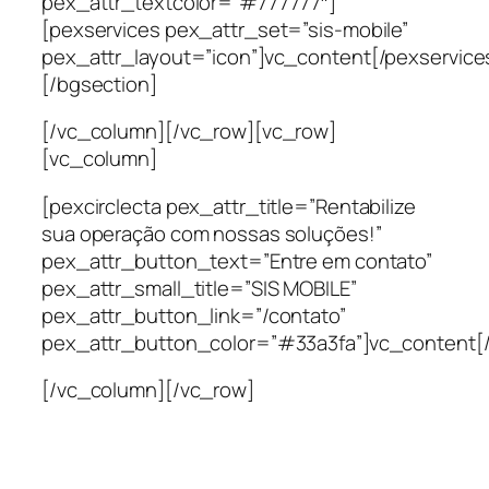
pex_attr_textcolor=”#777777″]
[pexservices pex_attr_set=”sis-mobile”
pex_attr_layout=”icon”]vc_content[/pexservice
[/bgsection]
[/vc_column][/vc_row][vc_row]
[vc_column]
[pexcirclecta pex_attr_title=”Rentabilize
sua operação com nossas soluções!”
pex_attr_button_text=”Entre em contato”
pex_attr_small_title=”SIS MOBILE”
pex_attr_button_link=”/contato”
pex_attr_button_color=”#33a3fa”]vc_content[/
[/vc_column][/vc_row]