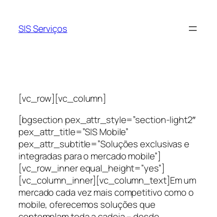
Pular
para
SIS Serviços
o
conteúdo
[vc_row][vc_column]
[bgsection pex_attr_style=”section-light2″
pex_attr_title=”SIS Mobile”
pex_attr_subtitle=”Soluções exclusivas e
integradas para o mercado mobile”]
[vc_row_inner equal_height=”yes”]
[vc_column_inner][vc_column_text]Em um
mercado cada vez mais competitivo como o
mobile, oferecemos soluções que
contemplam toda a cadeia – desde